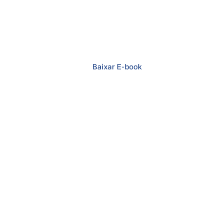
A importância de um projeto
mecânico na indústria
Baixar E-book