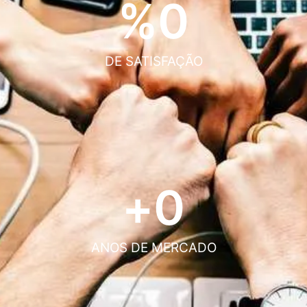
%
0
DE SATISFAÇÃO
+
0
ANOS DE MERCADO