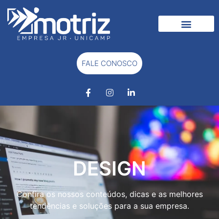
MATERIAIS GRATUITOS
FALE CONOSCO
DESIGN
Confira os nossos conteúdos, dicas e as melhores
tendências e soluções para a sua empresa.